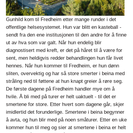
Gunhild kom til Fredheim etter mange runder i det
offentlige helsesystemet. Hun var blitt en kasteball -
sendt fra den ene institusjonen til den andre for å finne
ut av hva som var galt. Når hun endelig blir
diagnostisert med kreft, er det på håret til å være for
sent, men heldigvis redder behandlingen hun får livet
hennes. Når hun kommer til Fredheim, er hun dønn
sliten, overvektig og har så store smerter i beina med
stråling ned til føttene at hun knapt greier å røre seg.
De første dagene på Fredheim handler mye om å
hvile. Å bli med på turer er helt uaktuelt - til det er
smertene for store. Etter hvert som dagene går, skjer
imidlertid det forunderlige. Smertene i beina begynner
å avta, og hun blir med på noen småturer. Etter en uke
kommer hun til meg og sier at smertene i beina er helt