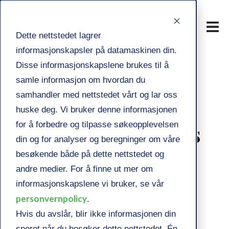
Dette nettstedet lagrer
informasjonskapsler på datamaskinen din.
Disse informasjonskapslene brukes til å
SMERTE
LIVSSTIL
samle informasjon om hvordan du
Fra smerte til
GÅ NED I VEKT
samhandler med nettstedet vårt og lar oss
huske deg. Vi bruker denne informasjonen
turglede: Gunhilds
for å forbedre og tilpasse søkeopplevelsen
din og for analyser og beregninger om våre
besøkende både på dette nettstedet og
utrolige reise
andre medier. For å finne ut mer om
informasjonskapslene vi bruker, se vår
personvernpolicy
.
May 26, 2024 2:17:16 PM
by Erik Sømme
Hvis du avslår, blir ikke informasjonen din
sporet når du besøker dette nettstedet. Én