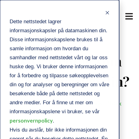
Dette nettstedet lagrer
informasjonskapsler på datamaskinen din.
Disse informasjonskapslene brukes til å
TRENING
LIVSSTIL
samle informasjon om hvordan du
Fysisk trening som
samhandler med nettstedet vårt og lar oss
huske deg. Vi bruker denne informasjonen
styrker hjernen din?
for å forbedre og tilpasse søkeopplevelsen
din og for analyser og beregninger om våre
besøkende både på dette nettstedet og
andre medier. For å finne ut mer om
Dec 16, 2022 11:16:41 AM
by Mathias Lillbäck
informasjonskapslene vi bruker, se vår
personvernpolicy
.
Hvis du avslår, blir ikke informasjonen din
sporet når du besøker dette nettstedet. Én