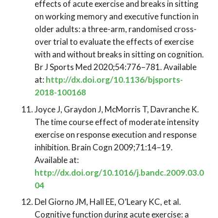
effects of acute exercise and breaks in sitting
on working memory and executive function in
older adults: a three-arm, randomised cross-
over trial to evaluate the effects of exercise
with and without breaks in sitting on cognition.
Br J Sports Med 2020;54:776–781. Available
at:
http://dx.doi.org/10.1136/bjsports-
2018-100168
Joyce J, Graydon J, McMorris T, Davranche K.
The time course effect of moderate intensity
exercise on response execution and response
inhibition. Brain Cogn 2009;71:14–19.
Available at:
http://dx.doi.org/10.1016/j.bandc.2009.03.0
04
Del Giorno JM, Hall EE, O’Leary KC, et al.
Cognitive function during acute exercise: a