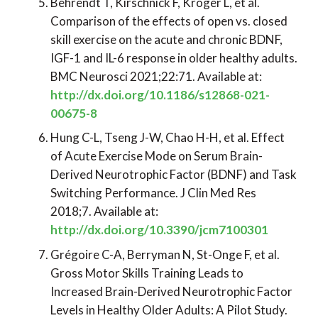
Behrendt T, Kirschnick F, Kröger L, et al.
Comparison of the effects of open vs. closed
skill exercise on the acute and chronic BDNF,
IGF-1 and IL-6 response in older healthy adults.
BMC Neurosci 2021;22:71. Available at:
http://dx.doi.org/10.1186/s12868-021-
00675-8
Hung C-L, Tseng J-W, Chao H-H, et al. Effect
of Acute Exercise Mode on Serum Brain-
Derived Neurotrophic Factor (BDNF) and Task
Switching Performance. J Clin Med Res
2018;7. Available at:
http://dx.doi.org/10.3390/jcm7100301
Grégoire C-A, Berryman N, St-Onge F, et al.
Gross Motor Skills Training Leads to
Increased Brain-Derived Neurotrophic Factor
Levels in Healthy Older Adults: A Pilot Study.